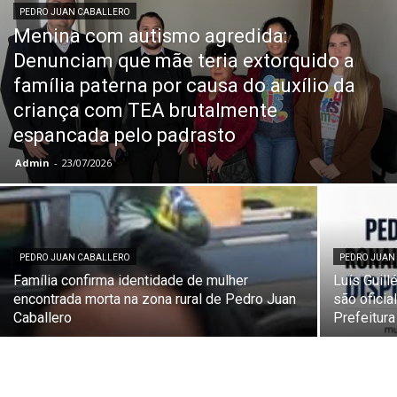
PEDRO JUAN CABALLERO
Menina com autismo agredida:
Denunciam que mãe teria extorquido a
família paterna por causa do auxílio da
criança com TEA brutalmente
espancada pelo padrasto
Admin
-
23/07/2026
PEDRO JUAN CABALLERO
PEDRO JUAN
Família confirma identidade de mulher
Luís Guil
encontrada morta na zona rural de Pedro Juan
são ofici
Caballero
Prefeitur