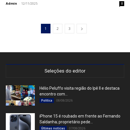
Admin
-
12/11/2025
0
1
2
3
Seleções do editor
Hélio Peluffo visita região do Ipê II e destaca
encontro com...
08/08/2026
Política
iPhone 15 é roubado em frente ao Fernando
Saldanha; proprietário pede...
07/08/2026
Últimas notícias