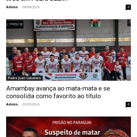
Admin
-
04/04/2026
0
Pedro Juan Caballero
Amambay avança ao mata-mata e se
consolida como favorito ao título
Admin
-
23/03/2026
0