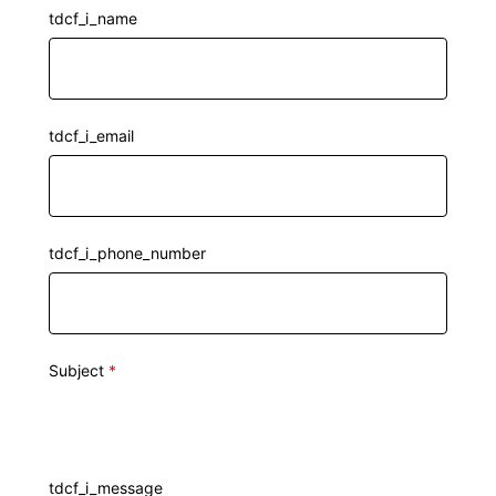
tdcf_i_name
tdcf_i_email
tdcf_i_phone_number
Subject
*
tdcf_i_message