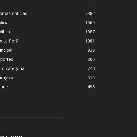
timas notícias
7382
lícia
1669
lítica
1087
onta Porã
1081
incipal
939
sportes
800
em categoria
744
araguai
515
aude
496