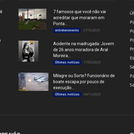
pê
7 famosos que você não vai
Úl
acreditar que moraram em
Po
Ponta...
27/10/2023
entretenimento
Po
P
e
Acidente na madrugada: Jovem
Pr
de 26 anos moradora de Aral
Moreira...
E
17/05/2023
Últimas notícias
S
P
Milagre ou Sorte? Funcionário de
boate escapa por pouco de
S
execução...
04/11/2023
Últimas notícias