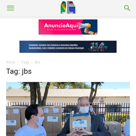
Início
Tags
Jbs
Tag: jbs