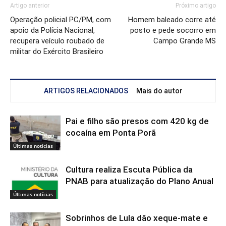
FIQUE POR DENTRO DAS NOTÍCIAS!
Receba as principais notícias de
Ponta Porã
e região
direto no seu WhatsApp
PARTICIPAR DO CANAL
Artigo anterior
Próximo artigo
Operação policial PC/PM, com
Homem baleado corre até
apoio da Polícia Nacional,
posto e pede socorro em
recupera veículo roubado de
Campo Grande MS
militar do Exército Brasileiro