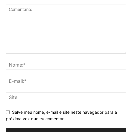
Susto: ex-prefeito Hélio Peluffo foi
internado às pressas e passa por
procedimento de urgência
Política
PSB oficializa candidatura de Alckmin
à Vice-Presidência da República
Últimas notícias
DEIXE UMA RESPOSTA