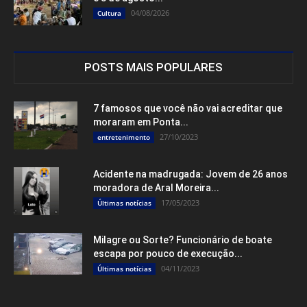
Seleções do editor
Pai e filho são presos com 420 kg de
cocaína em...
05/08/2026
Últimas notícias
Acidente entre Ponta Porã e Antônio João
deixa um morto e...
04/08/2026
Sem categoria
Fronteira Criativa será realizada nos dias 7
e 8 de agosto...
04/08/2026
Cultura
POSTS MAIS POPULARES