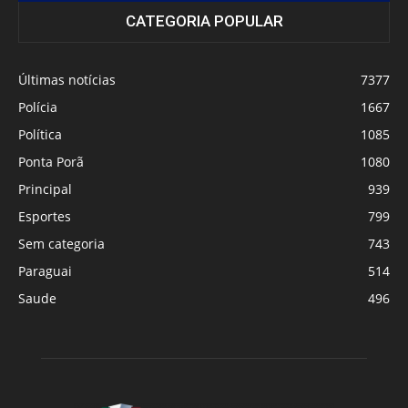
7 famosos que você não vai acreditar que
moraram em Ponta...
27/10/2023
entretenimento
Acidente na madrugada: Jovem de 26 anos
moradora de Aral Moreira...
17/05/2023
Últimas notícias
Milagre ou Sorte? Funcionário de boate
escapa por pouco de execução...
04/11/2023
Últimas notícias
CATEGORIA POPULAR
Últimas notícias
7377
Polícia
1667