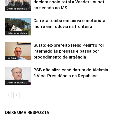
ARTIGOS RELACIONADOS
Mais do autor
Pai e filho são presos com 420 kg de
cocaína em Ponta Porã
Últimas notícias
Cultura realiza Escuta Pública da
PNAB para atualização do Plano Anual
Últimas notícias
Sobrinhos de Lula dão xeque-mate e
declara apoio total a Vander Loubet
ao senado no MS
Últimas notícias
Carreta tomba em curva e motorista
morre em rodovia na fronteira
Últimas notícias