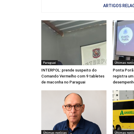
ARTIGOS RELA
Paraguai
Últimas notíc
INTERPOL: prende suspeito do
Ponta Porã 
Comando Vermelho com 9 tabletes
registra um
de maconha no Paraguai
desempenh
Últimas notícias
Últimas notíc