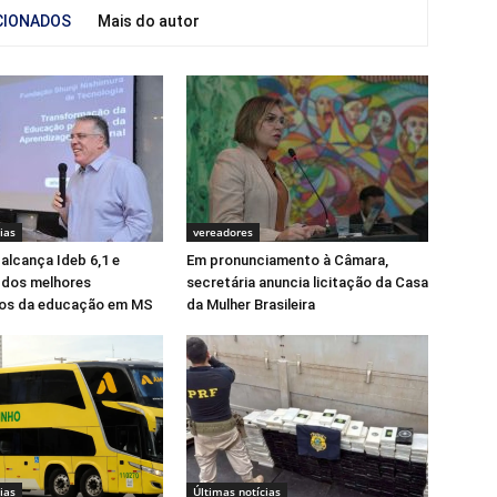
CIONADOS
Mais do autor
ias
vereadores
alcança Ideb 6,1 e
Em pronunciamento à Câmara,
 dos melhores
secretária anuncia licitação da Casa
os da educação em MS
da Mulher Brasileira
ias
Últimas notícias