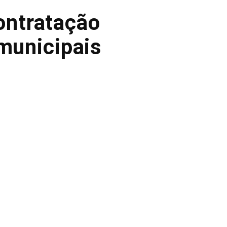
ontratação
 municipais