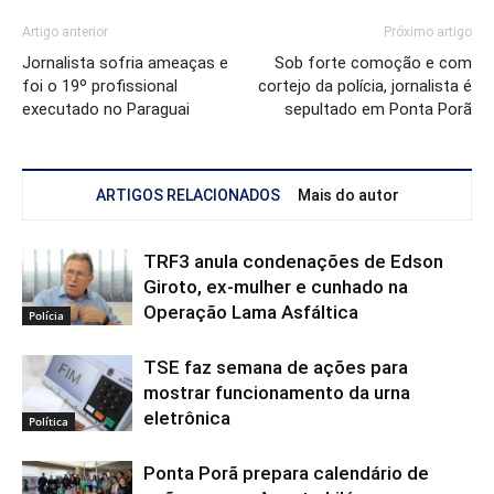
Artigo anterior
Próximo artigo
Jornalista sofria ameaças e
Sob forte comoção e com
foi o 19º profissional
cortejo da polícia, jornalista é
executado no Paraguai
sepultado em Ponta Porã
ARTIGOS RELACIONADOS
Mais do autor
TRF3 anula condenações de Edson
Giroto, ex-mulher e cunhado na
Operação Lama Asfáltica
Polícia
TSE faz semana de ações para
mostrar funcionamento da urna
eletrônica
Política
Ponta Porã prepara calendário de