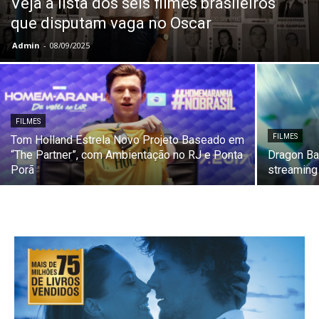
Veja a lista dos seis filmes brasileiros
que disputam vaga no Oscar
Admin
-
08/09/2025
FILMES
FILMES
Tom Holland Estrela Novo Projeto Baseado em
“The Partner”, com Ambientação no RJ e Ponta
Dragon Ba
Porã
streamin