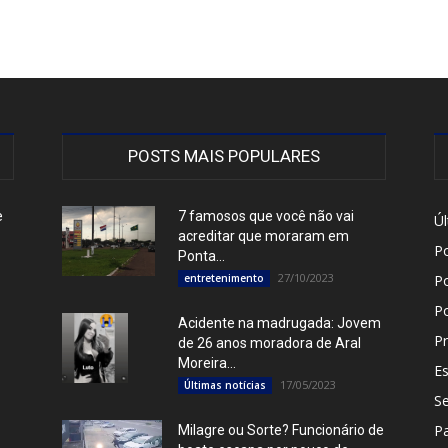
POSTS MAIS POPULARES
e
7 famosos que você não vai
Úl
acreditar que moraram em
Po
Ponta...
27/10/2023
entretenimento
Po
P
Acidente na madrugada: Jovem
Pr
de 26 anos moradora de Aral
Moreira...
E
17/05/2023
Últimas notícias
S
P
Milagre ou Sorte? Funcionário de