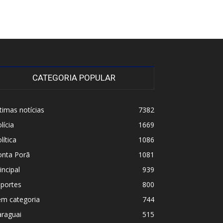
CATEGORIA POPULAR
timas notícias
7382
lícia
1669
lítica
1086
onta Porã
1081
incipal
939
sportes
800
em categoria
744
araguai
515