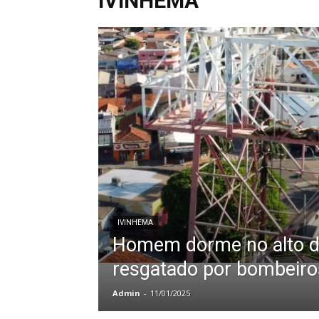
IVINHEMA
IVINHEMA
Homem dorme no alto de
resgatado por bombeir
Admin
-
11/01/2025