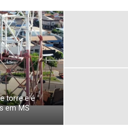
 torre e é
os em MS