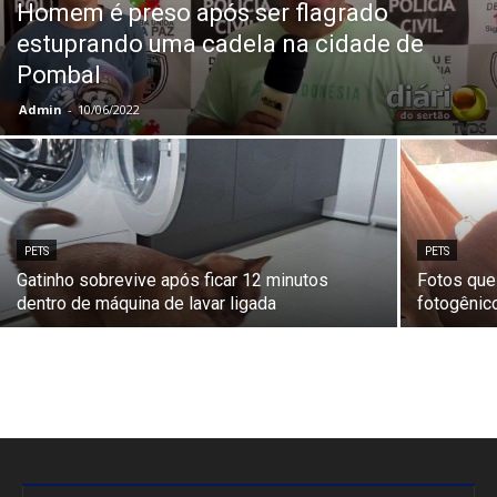
Homem é preso após ser flagrado
estuprando uma cadela na cidade de
Pombal
Admin
-
10/06/2022
PETS
PETS
Gatinho sobrevive após ficar 12 minutos
Fotos que
dentro de máquina de lavar ligada
fotogênic