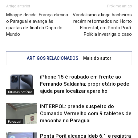
Artigo anterior
Próximo artigo
Mbappé decide, França elimina
Vandalismo atinge banheiros
o Paraguai e avança às
recém reformados no Horto
quartas de final da Copa do
Florestal, em Ponta Porã.
Mundo
Polícia investiga o caso
ARTIGOS RELACIONADOS
Mais do autor
iPhone 15 é roubado em frente ao
Fernando Saldanha; proprietário pede
ajuda para localizar aparelho
Últimas notícias
INTERPOL: prende suspeito do
Comando Vermelho com 9 tabletes de
maconha no Paraguai
Paraguai
Ponta Porã alcança Ideb 6,1 e registra