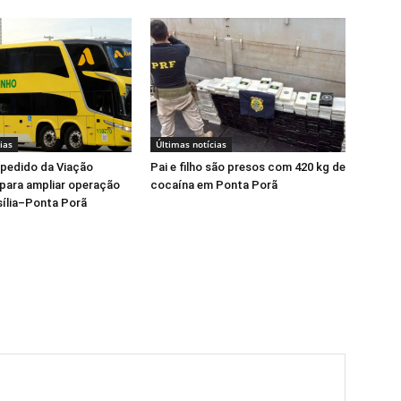
ias
Últimas notícias
pedido da Viação
Pai e filho são presos com 420 kg de
para ampliar operação
cocaína em Ponta Porã
asília–Ponta Porã