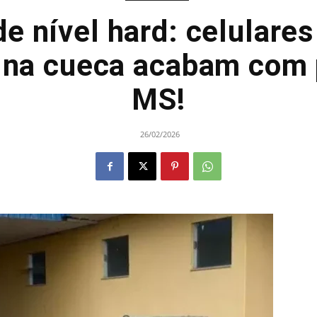
de nível hard: celulares
 na cueca acabam com 
MS!
26/02/2026