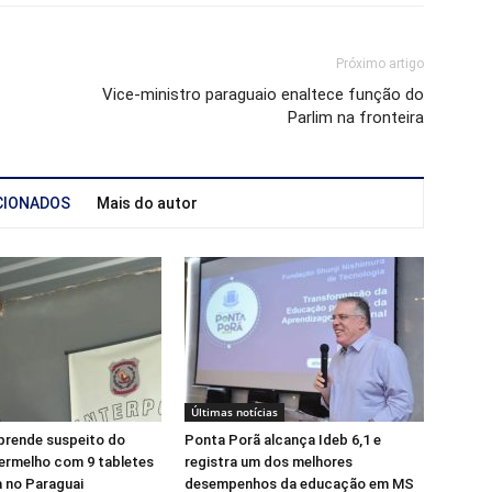
Próximo artigo
Vice-ministro paraguaio enaltece função do
Parlim na fronteira
CIONADOS
Mais do autor
Últimas notícias
prende suspeito do
Ponta Porã alcança Ideb 6,1 e
rmelho com 9 tabletes
registra um dos melhores
 no Paraguai
desempenhos da educação em MS