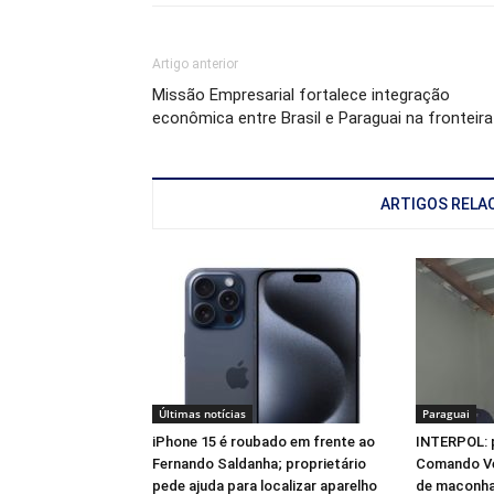
Artigo anterior
Missão Empresarial fortalece integração
econômica entre Brasil e Paraguai na fronteira
ARTIGOS RELA
Últimas notícias
Paraguai
iPhone 15 é roubado em frente ao
INTERPOL: 
Fernando Saldanha; proprietário
Comando Ve
pede ajuda para localizar aparelho
de maconha