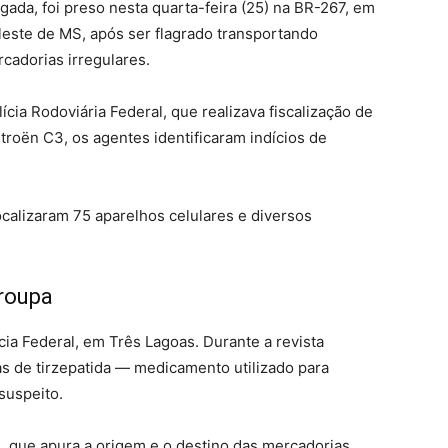
ada, foi preso nesta quarta-feira (25) na BR-267, em
 leste de MS, após ser flagrado transportando
adorias irregulares.
cia Rodoviária Federal, que realizava fiscalização de
itroën C3, os agentes identificaram indícios de
ocalizaram 75 aparelhos celulares e diversos
roupa
cia Federal, em Três Lagoas. Durante a revista
s de tirzepatida — medicamento utilizado para
suspeito.
l, que apura a origem e o destino das mercadorias