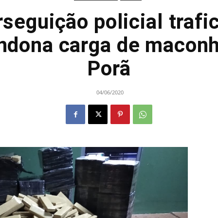
seguição policial trafi
andona carga de macon
Porã
04/06/2020