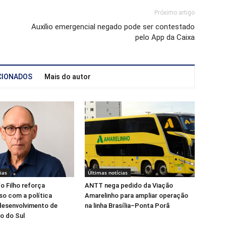
Próximo artigo
Auxílio emergencial negado pode ser contestado
pelo App da Caixa
CIONADOS
Mais do autor
ias
Últimas notícias
fo Filho reforça
ANTT nega pedido da Viação
o com a política
Amarelinho para ampliar operação
desenvolvimento de
na linha Brasília–Ponta Porã
o do Sul