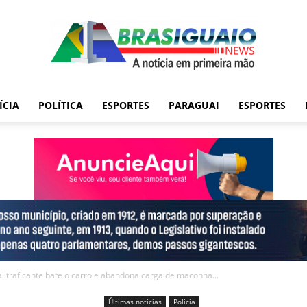
ÍCIA
POLÍTICA
ESPORTES
PARAGUAI
ESPORTES
l traficante bate o carro e abandona carga de maconha...
Últimas notícias
Polícia