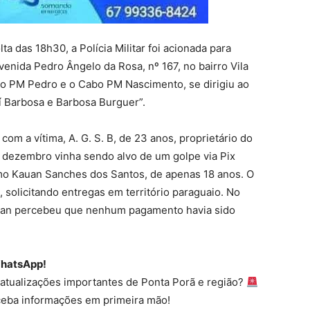
ta das 18h30, a Polícia Militar foi acionada para
enida Pedro Ângelo da Rosa, nº 167, no bairro Vila
to PM Pedro e o Cabo PM Nascimento, se dirigiu ao
í Barbosa e Barbosa Burguer”.
com a vítima, A. G. S. B, de 23 anos, proprietário do
e dezembro vinha sendo alvo de um golpe via Pix
mo Kauan Sanches dos Santos, de apenas 18 anos. O
, solicitando entregas em território paraguaio. No
, Alan percebeu que nenhum pagamento havia sido
WhatsApp!
e atualizações importantes de Ponta Porã e região?
ceba informações em primeira mão!