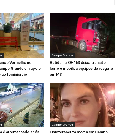
de
Campo Grande
Banco Vermelho no
Batida na BR-163 deixa trânsito
ampo Grande em apoio
lento e mobiliza equipes de resgate
 ao feminicídio
em MS
de
Campo Grande
ta é arremessado após
Fisioterapeuta morta em Campo