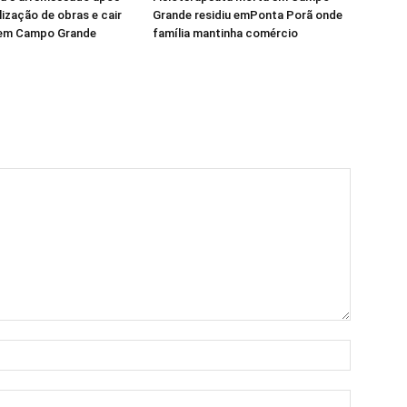
lização de obras e cair
Grande residiu emPonta Porã onde
em Campo Grande
família mantinha comércio