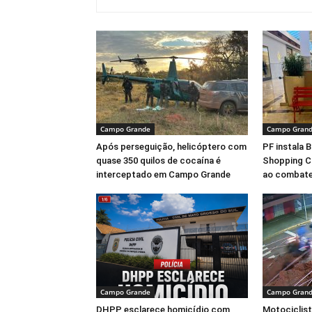
Campo Grande
Campo Gran
Após perseguição, helicóptero com
PF instala 
quase 350 quilos de cocaína é
Shopping C
interceptado em Campo Grande
ao combate
Campo Grande
Campo Gran
DHPP esclarece homicídio com
Motociclis