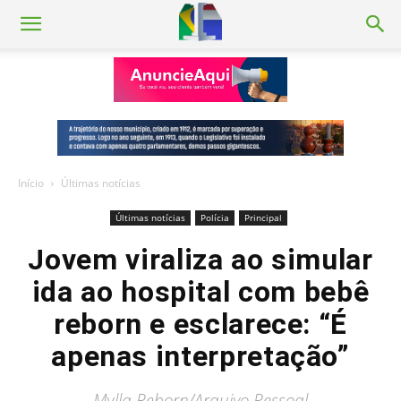
Início
Últimas notícias
Últimas notícias
Polícia
Principal
Jovem viraliza ao simular
ida ao hospital com bebê
reborn e esclarece: “É
apenas interpretação”
Mylla Reborn/Arquivo Pessoal