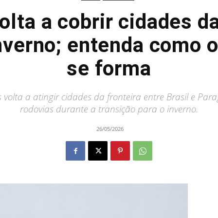
olta a cobrir cidades da
inverno; entenda como 
se forma
olta a atingir cidades da fronteira entre Brasil e Para
rodovias durante a transição para o inverno.
26/05/2026