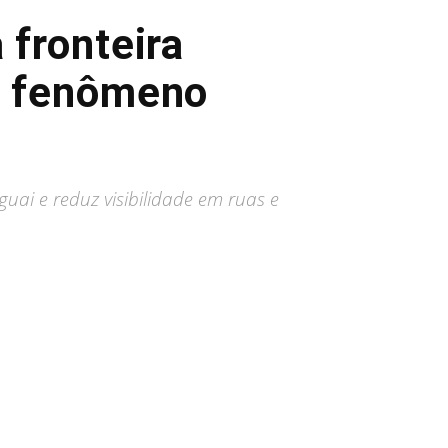
 fronteira
o fenômeno
guai e reduz visibilidade em ruas e