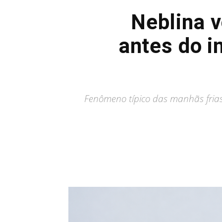
Neblina v
antes do 
Fenômeno típico das manhãs frias v