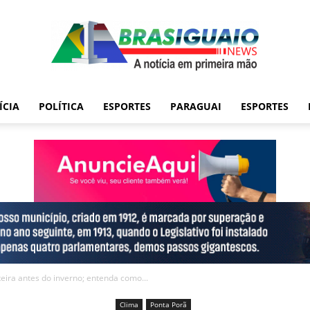
ÍCIA
POLÍTICA
ESPORTES
PARAGUAI
ESPORTES
teira antes do inverno; entenda como...
Clima
Ponta Porã