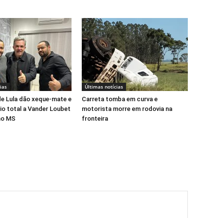
ias
Últimas notícias
e Lula dão xeque-mate e
Carreta tomba em curva e
io total a Vander Loubet
motorista morre em rodovia na
no MS
fronteira