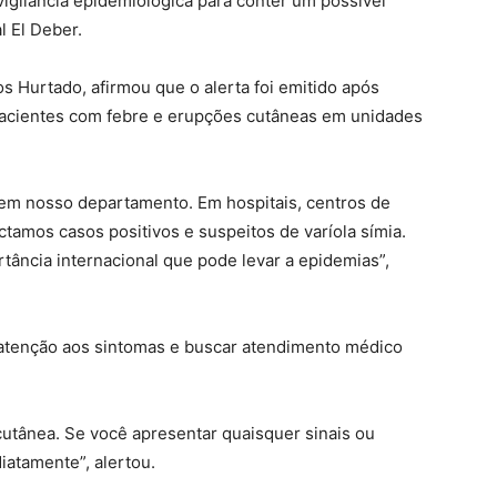
 vigilância epidemiológica para conter um possível
l El Deber.
s Hurtado, afirmou que o alerta foi emitido após
acientes com febre e erupções cutâneas em unidades
a em nosso departamento. Em hospitais, centros de
ctamos casos positivos e suspeitos de varíola símia.
tância internacional que pode levar a epidemias”,
 atenção aos sintomas e buscar atendimento médico
tânea. Se você apresentar quaisquer sinais ou
atamente”, alertou.