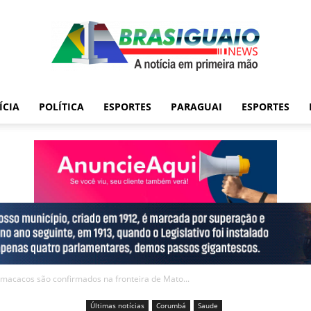
ÍCIA
POLÍTICA
ESPORTES
PARAGUAI
ESPORTES
 macacos são confirmados na fronteira de Mato...
Últimas notícias
Corumbá
Saude