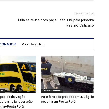
Próximo artigo
Lula se reúne com papa Leão XIV, pela primeira
vez, no Vaticano
CIONADOS
Mais do autor
ias
Últimas notícias
pedido da Viação
Pai e filho são presos com 420 kg de
para ampliar operação
cocaína em Ponta Porã
asília–Ponta Porã