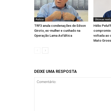
Polícia
Últimas notíc
TRF3 anula condenações de Edson
Hélio Peluf
Giroto, ex-mulher e cunhado na
compromiss
Operação Lama Asfáltica
voltada ao 
Mato Gross
DEIXE UMA RESPOSTA