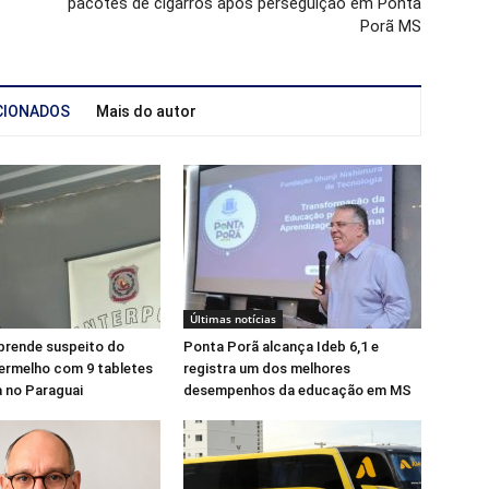
pacotes de cigarros após perseguição em Ponta
Porã MS
CIONADOS
Mais do autor
Últimas notícias
prende suspeito do
Ponta Porã alcança Ideb 6,1 e
rmelho com 9 tabletes
registra um dos melhores
 no Paraguai
desempenhos da educação em MS