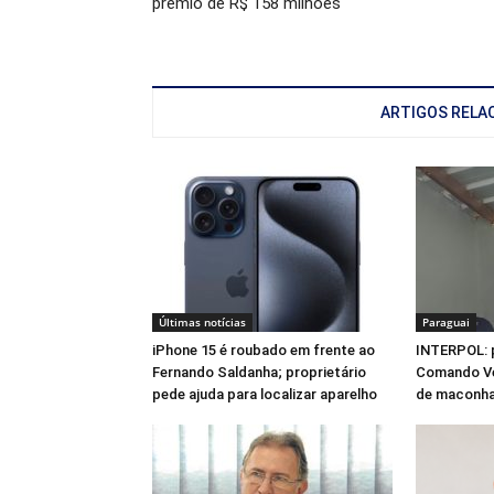
prêmio de R$ 158 milhões
ARTIGOS RELA
Últimas notícias
Paraguai
iPhone 15 é roubado em frente ao
INTERPOL: 
Fernando Saldanha; proprietário
Comando Ve
pede ajuda para localizar aparelho
de maconha