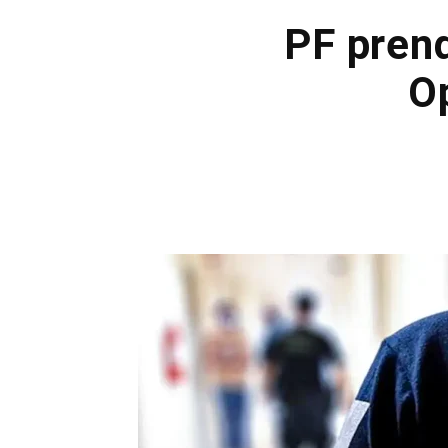
PF prend
O