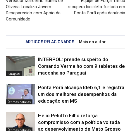
Vereador Marcelino Nunes de
Equipe de Força Tática
Oliveira Localiza Jovem
recupera bicicleta furtada em
Desaparecido com Apoio da
Ponta Porã após denúncia
Comunidade
ARTIGOS RELACIONADOS
Mais do autor
INTERPOL: prende suspeito do
Comando Vermelho com 9 tabletes de
maconha no Paraguai
Paraguai
Ponta Porã alcança Ideb 6,1 e registra
um dos melhores desempenhos da
educação em MS
Últimas notícias
Hélio Peluffo Filho reforça
compromisso com a política voltada
ao desenvolvimento de Mato Grosso
Últimas notícias