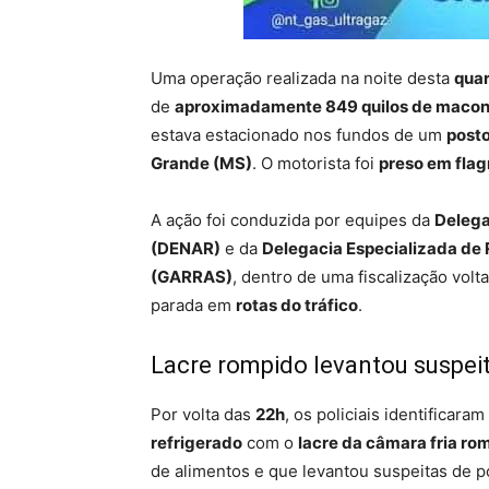
Uma operação realizada na noite desta
quar
de
aproximadamente 849 quilos de maco
estava estacionado nos fundos de um
post
Grande (MS)
. O motorista foi
preso em flag
A ação foi conduzida por equipes da
Delega
(DENAR)
e da
Delegacia Especializada de 
(GARRAS)
, dentro de uma fiscalização vo
parada em
rotas do tráfico
.
Lacre rompido levantou suspei
Por volta das
22h
, os policiais identificar
refrigerado
com o
lacre da câmara fria ro
de alimentos e que levantou suspeitas de p