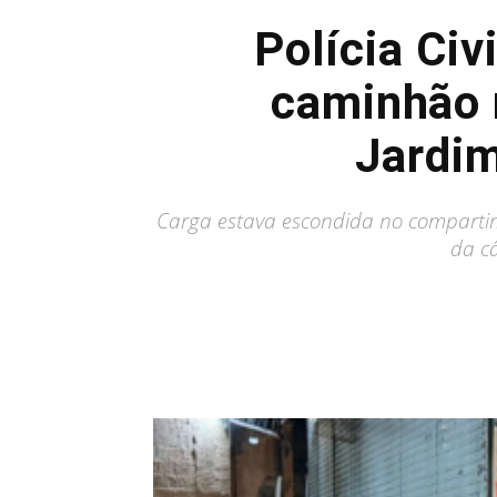
Polícia Ci
caminhão r
Jardi
Carga estava escondida no compartimen
da c