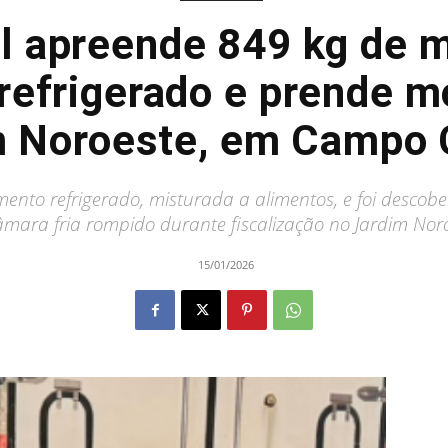
vil apreende 849 kg de
efrigerado e prende m
m Noroeste, em Campo 
to refrigerado, misturada a alimentos, e foi descobert
âmara fria rompido durante fiscalização no Jardim Noro
15/01/2026