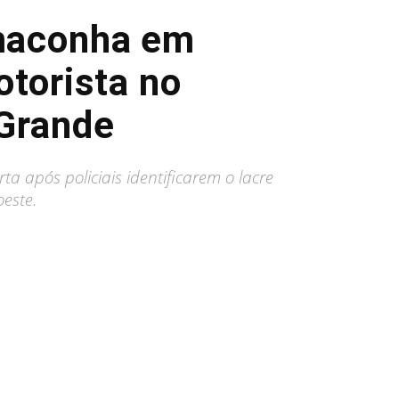
 maconha em
otorista no
Grande
a após policiais identificarem o lacre
este.