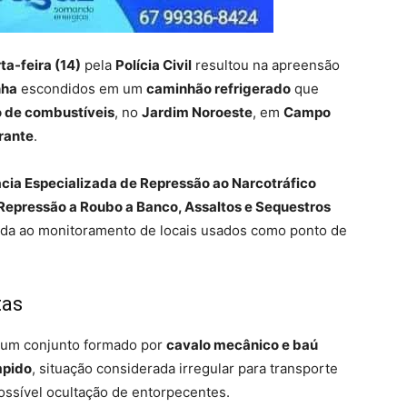
ta-feira (14)
pela
Polícia Civil
resultou na apreensão
nha
escondidos em um
caminhão refrigerado
que
o de combustíveis
, no
Jardim Noroeste
, em
Campo
rante
.
cia Especializada de Repressão ao Narcotráfico
Repressão a Roubo a Banco, Assaltos e Sequestros
ltada ao monitoramento de locais usados como ponto de
tas
am um conjunto formado por
cavalo mecânico e baú
mpido
, situação considerada irregular para transporte
ossível ocultação de entorpecentes.