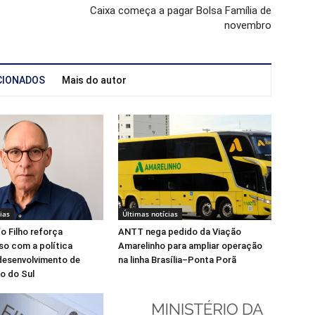
Caixa começa a pagar Bolsa Família de
novembro
CIONADOS
Mais do autor
ias
Últimas notícias
fo Filho reforça
ANTT nega pedido da Viação
o com a política
Amarelinho para ampliar operação
desenvolvimento de
na linha Brasília–Ponta Porã
o do Sul