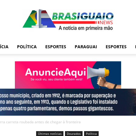
ÍCIA
POLÍTICA
ESPORTES
PARAGUAI
ESPORTES
arra carreta roubada antes de chegar à fronteira
Últimas notícias
Dourados
Política