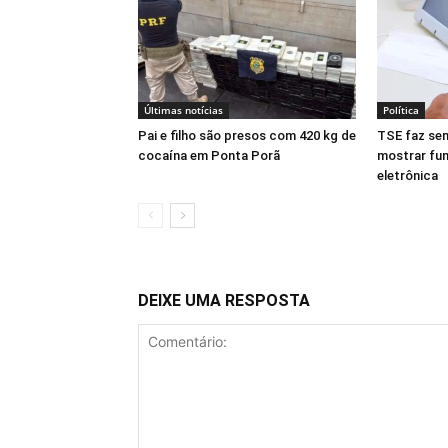
Últimas notícias
Política
Pai e filho são presos com 420 kg de
TSE faz se
cocaína em Ponta Porã
mostrar fu
eletrônica
DEIXE UMA RESPOSTA