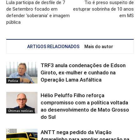
Lula participa de desfile de 7
Tio é preso suspeito de
de Setembro focado em
estuprar sobrinha de 10 anos
defender ‘soberania’ e imagem
em MS
pública
ARTIGOS RELACIONADOS
Mais do autor
TRF3 anula condenações de Edson
Giroto, ex-mulher e cunhado na
Operação Lama Asfáltica
Polícia
Hélio Peluffo Filho reforça
compromisso com a política voltada
ao desenvolvimento de Mato Grosso
Últimas notícias
do Sul
ANTT nega pedido da Viação
Amarelinho para ampliar operação na