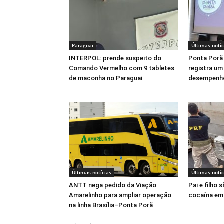
Paraguai
Últimas notíc
INTERPOL: prende suspeito do
Ponta Porã 
Comando Vermelho com 9 tabletes
registra um
de maconha no Paraguai
desempenh
Últimas notícias
Últimas notíc
ANTT nega pedido da Viação
Pai e filho
Amarelinho para ampliar operação
cocaína em
na linha Brasília–Ponta Porã