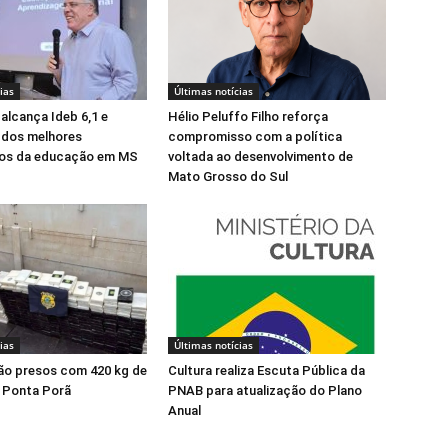
ias
Últimas notícias
alcança Ideb 6,1 e
Hélio Peluffo Filho reforça
 dos melhores
compromisso com a política
os da educação em MS
voltada ao desenvolvimento de
Mato Grosso do Sul
ias
Últimas notícias
 são presos com 420 kg de
Cultura realiza Escuta Pública da
 Ponta Porã
PNAB para atualização do Plano
Anual