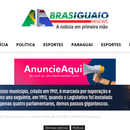
ÍCIA
POLÍTICA
ESPORTES
PARAGUAI
ESPORTES
ã, Paula Campos, recebe título de Cidadã Sul-Mato-Grossense
Últimas notícias
Política