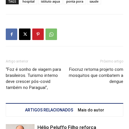
TAGS
hospital
istituto aqua
ponta pora
saude
Artigo anterior
Próximo artigo
“Foz é sonho de viagem para
Fiocruz retoma projeto com
brasileiros. Turismo interno
mosquitos que combatem a
deve crescer pós-covid
dengue
também no Paraguai”,
ARTIGOS RELACIONADOS
Mais do autor
Hélio Peluffo Filho reforça