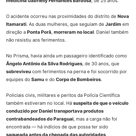
medicina Gabrielly Fernandes Barbosa
, de 25 anos.
O acidente ocorreu nas proximidades do distrito de
Nova
Itamarati
. As duas mulheres, que seguiam de
Jardim
em
direção a
Ponta Porã
,
morreram no local
. Daniel também
não resistiu aos ferimentos.
No Prisma, havia ainda um passageiro identificado como
Ângelo Antônio da Silva Rodrigues
, de 30 anos, que
sobreviveu
com ferimentos na perna e foi socorrido por
equipes do
Samu
e do
Corpo de Bombeiros
.
Policiais civis, militares e peritos da Polícia Científica
também estiveram no local. Há
suspeita de que o veículo
conduzido por Daniel transportava produtos
contrabandeados do Paraguai
, mas a carga não foi
encontrada — há indícios de que possa ter sido
saqueada antes da chegada das autoridades
.