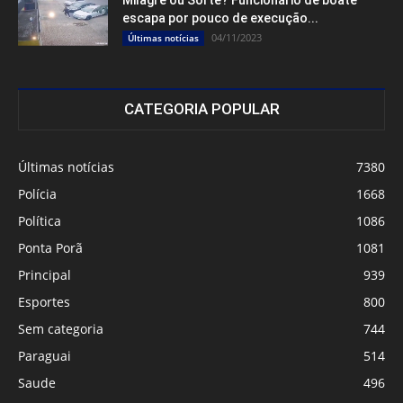
Milagre ou Sorte? Funcionário de boate
escapa por pouco de execução...
04/11/2023
Últimas notícias
CATEGORIA POPULAR
Últimas notícias
7380
Polícia
1668
Política
1086
Ponta Porã
1081
Principal
939
Esportes
800
Sem categoria
744
Paraguai
514
Saude
496