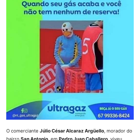
O comerciante
Júlio César Alcaraz Argüello
, morador do
bairro
San Antonio
, em
Pedro Juan Caballero
, viveu