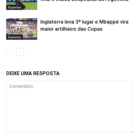
Esportes
Inglaterra leva 3ª lugar e Mbappé vira
maior artilheiro das Copas
Esportes
DEIXE UMA RESPOSTA