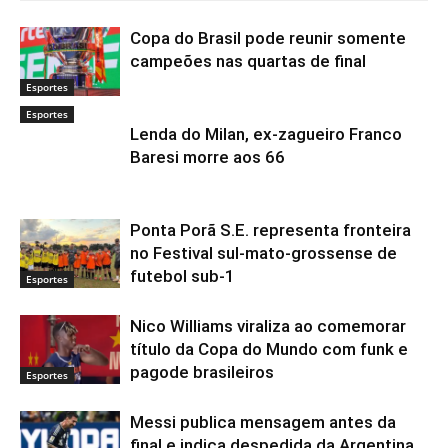
Copa do Brasil pode reunir somente
campeões nas quartas de final
Esportes
Esportes
Lenda do Milan, ex-zagueiro Franco
Baresi morre aos 66
Ponta Porã S.E. representa fronteira
no Festival sul-mato-grossense de
futebol sub-1
Esportes
Nico Williams viraliza ao comemorar
título da Copa do Mundo com funk e
pagode brasileiros
Esportes
Messi publica mensagem antes da
final e indica despedida da Argentina