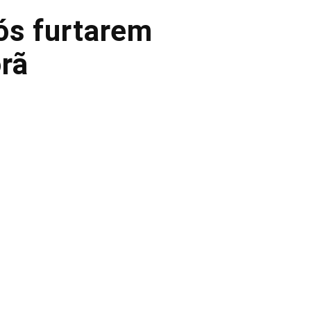
ós furtarem
rã