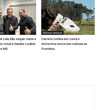
ias
Últimas notícias
e Lula dão xeque-mate e
Carreta tomba em curva e
io total a Vander Loubet
motorista morre em rodovia na
no MS
fronteira