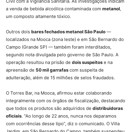
Civil com a Vigilância Sanitária. As investigações indicam
a venda de bebida alcoólica contaminada com
metanol
,
um composto altamente tóxico.
Outros dois
bares fechados metanol São Paulo
—
localizados na Mooca (zona leste) e em São Bernardo do
Campo (Grande SP) — também foram interditados,
segundo nota divulgada pelo governo de São Paulo. A
operação resultou na prisão de
dois suspeitos
e na
apreensão de
50 mil garrafas
com suspeita de
adulteração, além de 15 milhões de selos fraudados.
O Torres Bar, na Mooca, afirmou estar colaborando
integralmente com os órgãos de fiscalização, destacando
que todos os produtos são adquiridos de
distribuidoras
oficiais
. “Ao longo de 22 anos, nunca nos deparamos
com ocorrências desse tipo”, diz o comunicado. O Villa
Jardim, em São Bernardo do Campo, também suspendeu