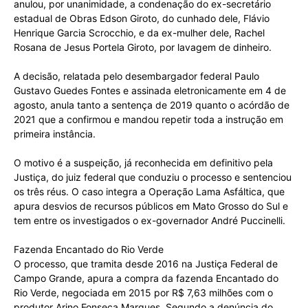
anulou, por unanimidade, a condenação do ex-secretário
estadual de Obras Edson Giroto, do cunhado dele, Flávio
Henrique Garcia Scrocchio, e da ex-mulher dele, Rachel
Rosana de Jesus Portela Giroto, por lavagem de dinheiro.
A decisão, relatada pelo desembargador federal Paulo
Gustavo Guedes Fontes e assinada eletronicamente em 4 de
agosto, anula tanto a sentença de 2019 quanto o acórdão de
2021 que a confirmou e mandou repetir toda a instrução em
primeira instância.
O motivo é a suspeição, já reconhecida em definitivo pela
Justiça, do juiz federal que conduziu o processo e sentenciou
os três réus. O caso integra a Operação Lama Asfáltica, que
apura desvios de recursos públicos em Mato Grosso do Sul e
tem entre os investigados o ex-governador André Puccinelli.
Fazenda Encantado do Rio Verde
O processo, que tramita desde 2016 na Justiça Federal de
Campo Grande, apura a compra da fazenda Encantado do
Rio Verde, negociada em 2015 por R$ 7,63 milhões com o
produtor Arino Fonseca Marques. Segundo a denúncia do