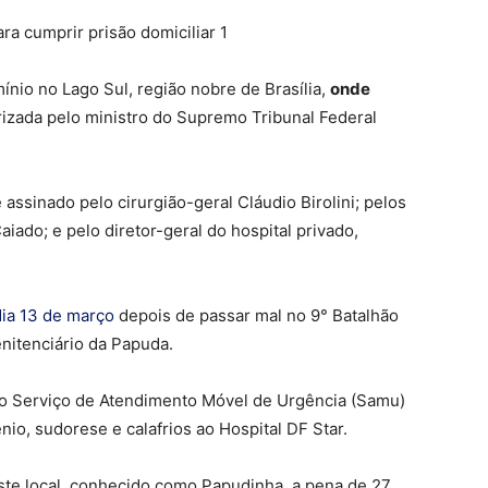
nio no Lago Sul, região nobre de Brasília,
onde
izada pelo ministro do Supremo Tribunal Federal
assinado pelo cirurgião-geral Cláudio Birolini; pelos
iado; e pelo diretor-geral do hospital privado,
dia 13 de março
depois de passar mal no 9° Batalhão
enitenciário da Papuda.
 do Serviço de Atendimento Móvel de Urgência (Samu)
nio, sudorese e calafrios ao Hospital DF Star.
este local, conhecido como Papudinha, a pena de 27