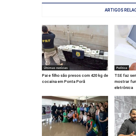
ARTIGOS RELA
Últimas notícias
Política
Pai e filho são presos com 420 kg de
TSE faz se
cocaína em Ponta Porã
mostrar fu
eletrônica