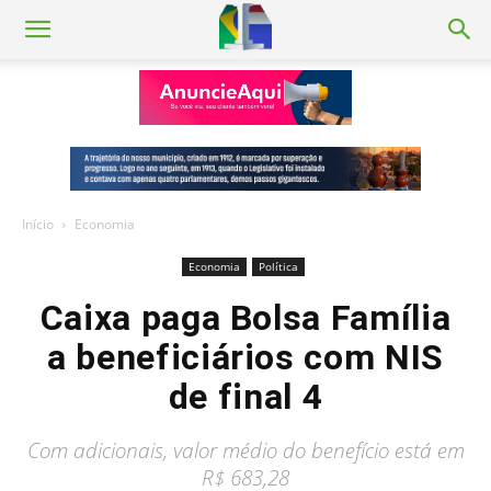
Início
Economia
Economia
Política
Caixa paga Bolsa Família
a beneficiários com NIS
de final 4
Com adicionais, valor médio do benefício está em
R$ 683,28