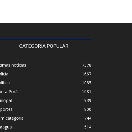
CATEGORIA POPULAR
timas notícias
7378
lícia
1667
lítica
1085
onta Porã
1081
incipal
939
sportes
800
em categoria
744
araguai
514