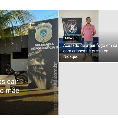
NIOAQUE
Acusado de atear fogo em ca
com crianças é preso em
Nioaque
s cair
to mãe