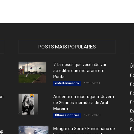
POSTS MAIS POPULARES
7 famosos que você não vai
Úl
acreditar que moraram em
Po
Ponta...
27/10/2023
entretenimento
Po
P
an
Acidente na madrugada: Jovem
Pr
de 26 anos moradora de Aral
Moreira...
E
17/05/2023
Últimas notícias
S
P
Milagre ou Sorte? Funcionário de
mp