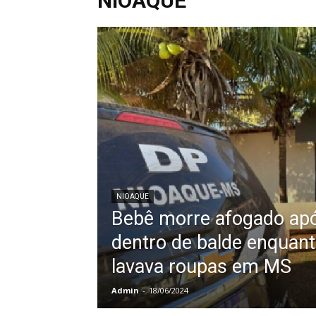
NIOAQUE
NIOAQUE
Bebê morre afogado apó
dentro de balde enquan
lavava roupas em MS
Admin
-
18/06/2024