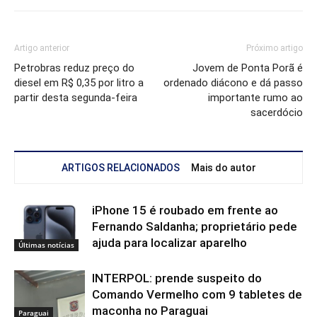
Artigo anterior
Próximo artigo
Petrobras reduz preço do
Jovem de Ponta Porã é
diesel em R$ 0,35 por litro a
ordenado diácono e dá passo
partir desta segunda-feira
importante rumo ao
sacerdócio
ARTIGOS RELACIONADOS
Mais do autor
iPhone 15 é roubado em frente ao
Fernando Saldanha; proprietário pede
ajuda para localizar aparelho
Últimas notícias
INTERPOL: prende suspeito do
Comando Vermelho com 9 tabletes de
maconha no Paraguai
Paraguai