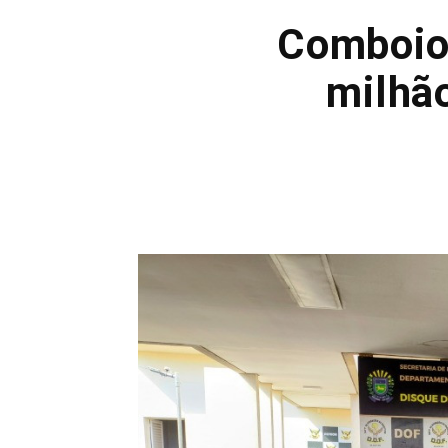
Comboio 
milhã