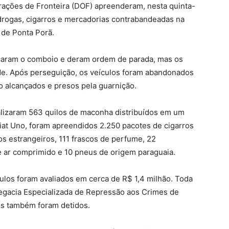
rações de Fronteira (DOF) apreenderam, nesta quinta-
 drogas, cigarros e mercadorias contrabandeadas na
 de Ponta Porã.
icaram o comboio e deram ordem de parada, mas os
ade. Após perseguição, os veículos foram abandonados
o alcançados e presos pela guarnição.
ocalizaram 563 quilos de maconha distribuídos em um
iat Uno, foram apreendidos 2.250 pacotes de cigarros
ros estrangeiros, 111 frascos de perfume, 22
e ar comprimido e 10 pneus de origem paraguaia.
culos foram avaliados em cerca de R$ 1,4 milhão. Toda
legacia Especializada de Repressão aos Crimes de
os também foram detidos.