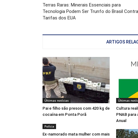
Terras Raras: Minerais Essenciais para
Tecnologia Podem Ser Trunfo do Brasil Contr
Tarifas dos EUA
ARTIGOS RELA
Últimas notícias
Últimas notíc
Pai e filho são presos com 420 kg de
Cultura rea
cocaína em Ponta Porã
PNAB para 
Anual
Polícia
Ex-namorado mata mulher com mais