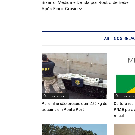
Bizarro: Médica é Detida por Roubo de Bebê
Após Fingir Gravidez
ARTIGOS RELA
Últimas notícias
Últimas notíc
Pai e filho são presos com 420 kg de
Cultura rea
cocaína em Ponta Porã
PNAB para 
Anual