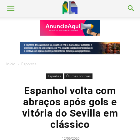
Início
Esportes
Esportes
Últimas notícias
Espanhol volta com
abraços após gols e
vitória do Sevilla em
clássico
12/06/2020