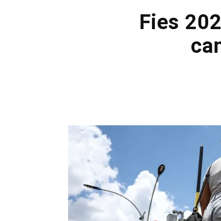
Fies 20
can