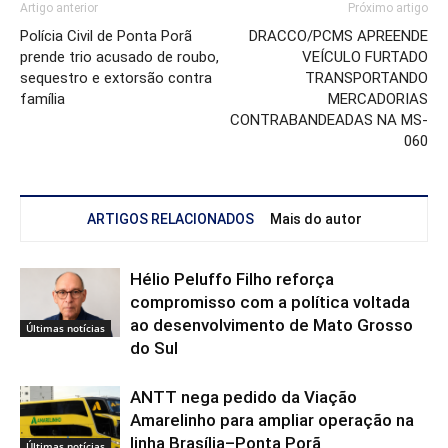
Artigo anterior
Próximo artigo
Polícia Civil de Ponta Porã
DRACCO/PCMS APREENDE
prende trio acusado de roubo,
VEÍCULO FURTADO
sequestro e extorsão contra
TRANSPORTANDO
família
MERCADORIAS
CONTRABANDEADAS NA MS-
060
ARTIGOS RELACIONADOS
Mais do autor
Hélio Peluffo Filho reforça
compromisso com a política voltada
ao desenvolvimento de Mato Grosso
Últimas notícias
do Sul
ANTT nega pedido da Viação
Amarelinho para ampliar operação na
linha Brasília–Ponta Porã
Últimas notícias