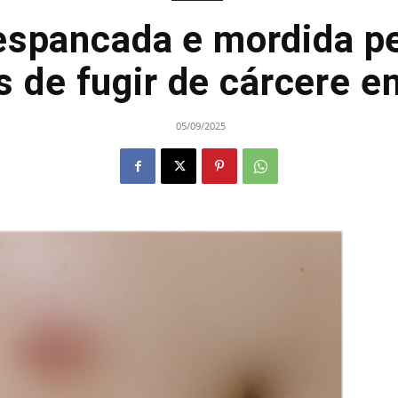
espancada e mordida pe
s de fugir de cárcere 
05/09/2025