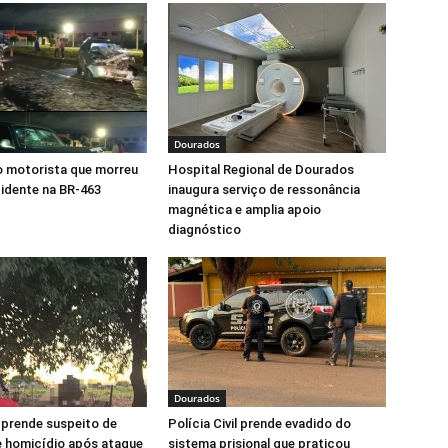
Dourados
o motorista que morreu
Hospital Regional de Dourados
idente na BR-463
inaugura serviço de ressonância
magnética e amplia apoio
diagnóstico
Dourados
l prende suspeito de
Polícia Civil prende evadido do
e homicídio após ataque
sistema prisional que praticou