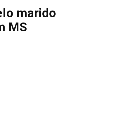
lo marido
em MS