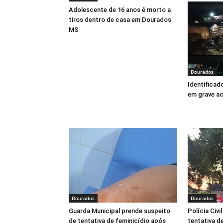
Adolescente de 16 anos é morto a
tiros dentro de casa em Dourados
MS
Dourados
Identificad
em grave ac
Dourados
Dourados
Guarda Municipal prende suspeito
Polícia Civi
de tentativa de feminicídio após
tentativa d