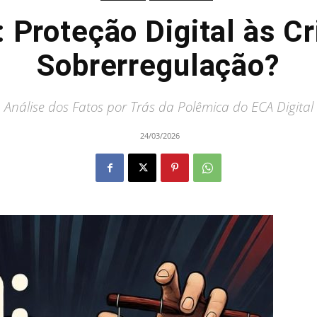
: Proteção Digital às C
Sobrerregulação?
Análise dos Fatos por Trás da Polêmica do ECA Digital
24/03/2026