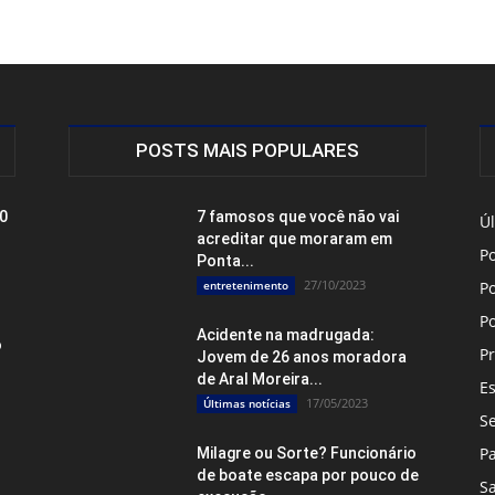
POSTS MAIS POPULARES
20
7 famosos que você não vai
Úl
acreditar que moraram em
Po
Ponta...
27/10/2023
entretenimento
Po
P
Acidente na madrugada:
o
Pr
Jovem de 26 anos moradora
de Aral Moreira...
E
17/05/2023
Últimas notícias
S
P
Milagre ou Sorte? Funcionário
de boate escapa por pouco de
S