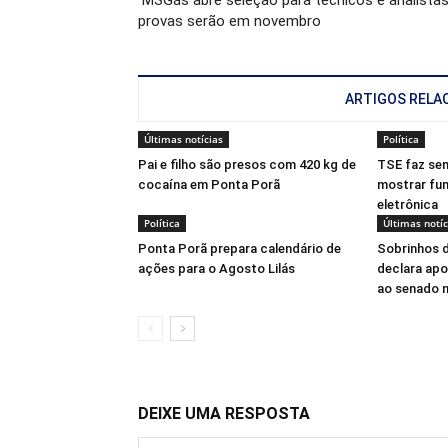
MSGás abre seleção para técnicos e analistas
provas serão em novembro
ARTIGOS RELA
Últimas notícias
Política
Pai e filho são presos com 420 kg de
TSE faz se
cocaína em Ponta Porã
mostrar fu
eletrônica
Política
Últimas notíc
Ponta Porã prepara calendário de
Sobrinhos d
ações para o Agosto Lilás
declara apo
ao senado 
DEIXE UMA RESPOSTA