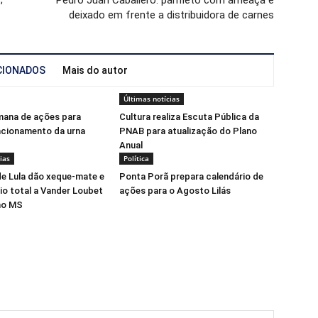
;
Pedro Juan Caballero: panfleto com ameaça é
deixado em frente a distribuidora de carnes
CIONADOS
Mais do autor
Últimas notícias
mana de ações para
Cultura realiza Escuta Pública da
ncionamento da urna
PNAB para atualização do Plano
Anual
ias
Política
e Lula dão xeque-mate e
Ponta Porã prepara calendário de
io total a Vander Loubet
ações para o Agosto Lilás
no MS