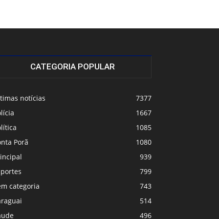
CATEGORIA POPULAR
timas notícias
7377
lícia
1667
lítica
1085
onta Porã
1080
incipal
939
sportes
799
em categoria
743
araguai
514
aude
496