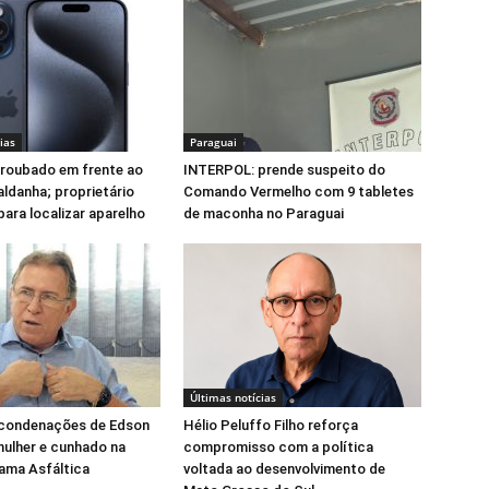
ias
Paraguai
 roubado em frente ao
INTERPOL: prende suspeito do
ldanha; proprietário
Comando Vermelho com 9 tabletes
para localizar aparelho
de maconha no Paraguai
Últimas notícias
 condenações de Edson
Hélio Peluffo Filho reforça
mulher e cunhado na
compromisso com a política
ama Asfáltica
voltada ao desenvolvimento de