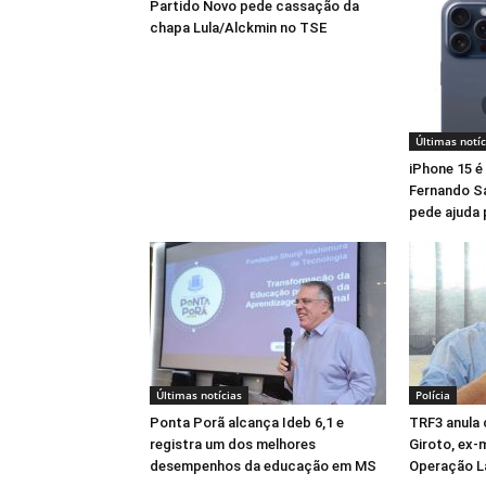
Partido Novo pede cassação da
chapa Lula/Alckmin no TSE
Últimas notíc
iPhone 15 é
Fernando Sa
pede ajuda 
Últimas notícias
Polícia
Ponta Porã alcança Ideb 6,1 e
TRF3 anula
registra um dos melhores
Giroto, ex-
desempenhos da educação em MS
Operação L