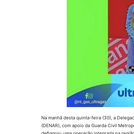
Na manhã desta quinta-feira (30), a Delega
(DENAR), com apoio da Guarda Civil Metropo
deflagrou uma operação integrada na regiã