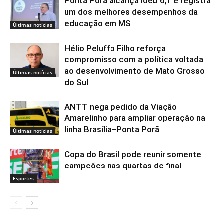
Ponta Porã alcança Ideb 6,1 e registra
um dos melhores desempenhos da
educação em MS
Últimas notícias
Hélio Peluffo Filho reforça
compromisso com a política voltada
ao desenvolvimento de Mato Grosso
Últimas notícias
do Sul
ANTT nega pedido da Viação
Amarelinho para ampliar operação na
linha Brasília–Ponta Porã
Últimas notícias
Copa do Brasil pode reunir somente
campeões nas quartas de final
Esportes