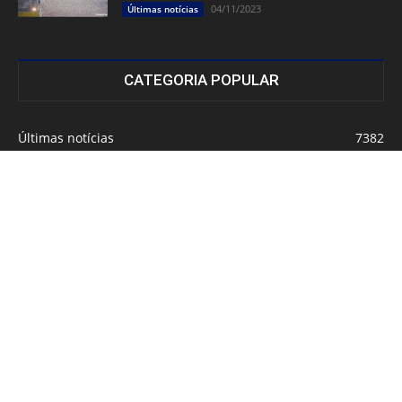
04/11/2023
Últimas notícias
CATEGORIA POPULAR
Últimas notícias
7382
Polícia
1669
Política
1086
Ponta Porã
1081
Principal
939
Esportes
800
Sem categoria
744
Paraguai
515
Saude
496