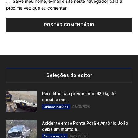
Salve meu nome, e-mail e site neste navegador para a
próxima vez que eu comentar.
Seleções do editor
Pai e filho são presos com 420 kg de
cocaína em...
05/08/2026
Últimas notícias
Acidente entre Ponta Porã e Antônio João
deixa um morto e...
04/08/2026
Sem categoria