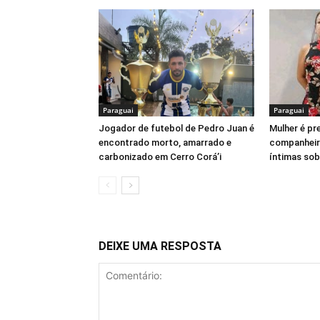
Paraguai
Paraguai
Jogador de futebol de Pedro Juan é
Mulher é pr
encontrado morto, amarrado e
companheir
carbonizado em Cerro Corá’i
íntimas so
DEIXE UMA RESPOSTA