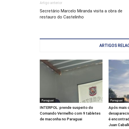
Artigo anterior
Secretário Marcelo Miranda visita a obra de
restauro do Castelinho
ARTIGOS RELA
Paraguai
Paraguai
INTERPOL: prende suspeito do
Após mais d
Comando Vermelho com 9 tabletes
desaparecid
de maconha no Paraguai
é encontra
Juan Caball