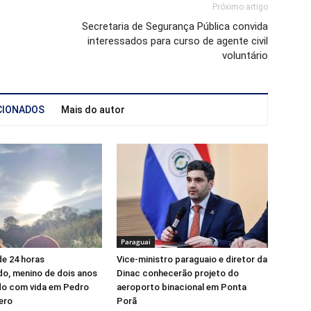
Próximo artigo
Secretaria de Segurança Pública convida
interessados para curso de agente civil
voluntário
CIONADOS
Mais do autor
Paraguai
e 24 horas
Vice-ministro paraguaio e diretor da
o, menino de dois anos
Dinac conhecerão projeto do
do com vida em Pedro
aeroporto binacional em Ponta
ero
Porã